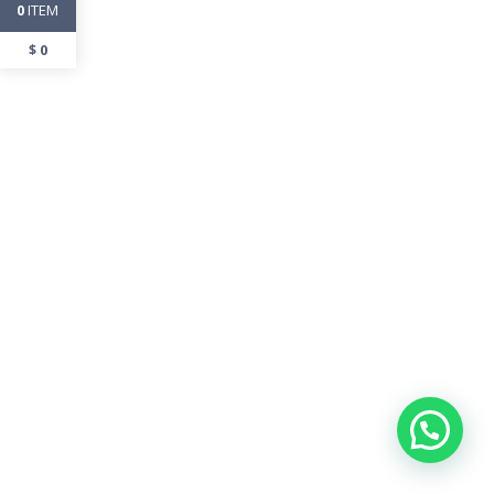
ITEM
0
$
0