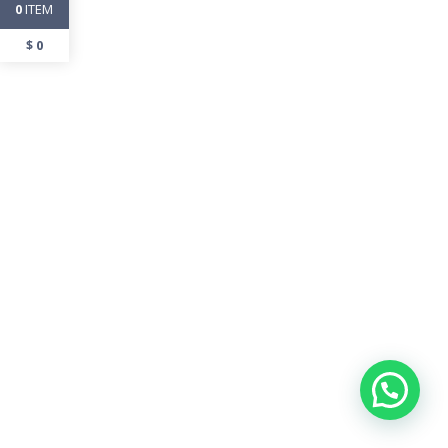
ITEM
0
$
0