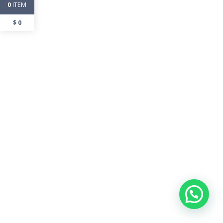
ITEM
0
$
0