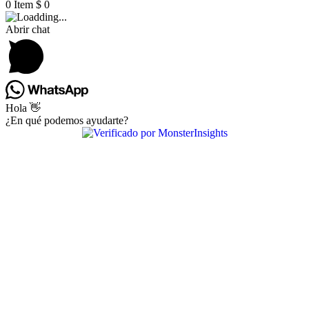
0
Item
$
0
Abrir chat
Hola 👋
¿En qué podemos ayudarte?