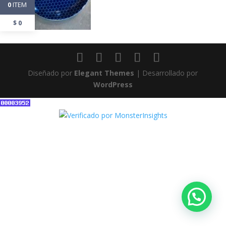
ITEM
0
$
0
Diseñado por
Elegant Themes
| Desarrollado por
WordPress