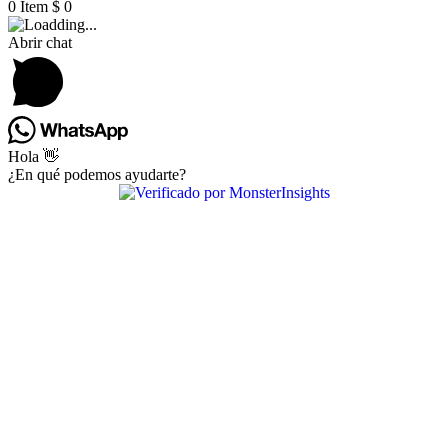
0
Item
$
0
Abrir chat
Hola 👋
¿En qué podemos ayudarte?