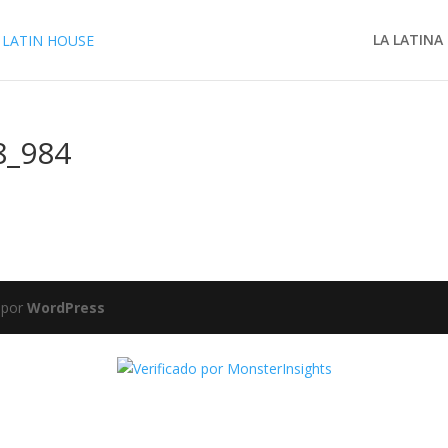
LA LATINA
8_984
 por
WordPress