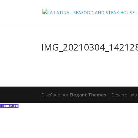
IMG_20210304_14212
Diseñado por
Elegant Themes
| Desarrollado