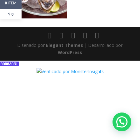
ITEM
0
$
0
Diseñado por
Elegant Themes
| Desarrollado por
WordPress