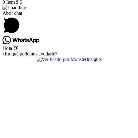
0
Item
$
0
Abrir chat
Hola 👋
¿En qué podemos ayudarte?