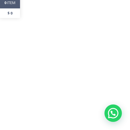
ITEM
0
$
0