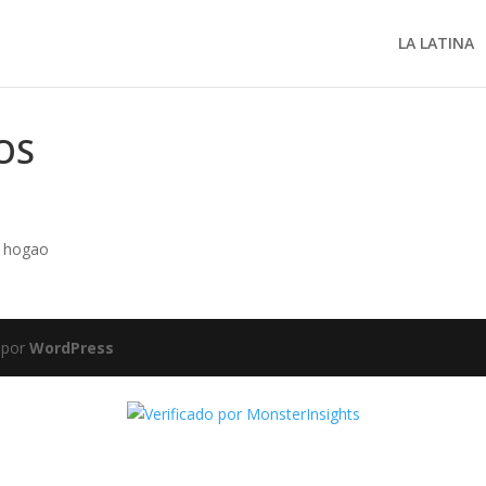
LA LATINA
OS
y hogao
 por
WordPress