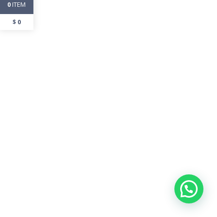
ITEM
0
$
0