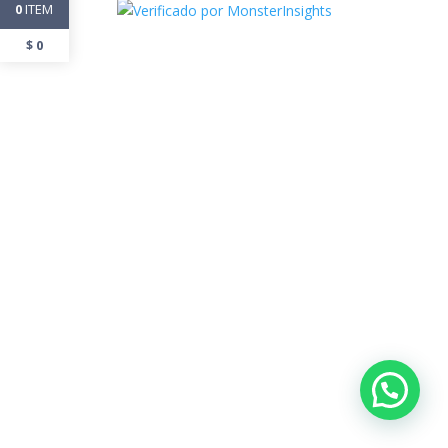
ITEM
0
$
0