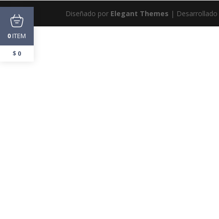
Diseñado por
Elegant Themes
| Desarrollado
ITEM
0
$
0