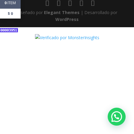
ITEM
0
Diseñado por
Elegant Themes
| Desarrollado por
$
0
WordPress